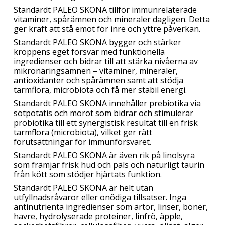
Standardt PALEO SKONA tillför immunrelaterade
vitaminer, spårämnen och mineraler dagligen. Detta
ger kraft att stå emot för inre och yttre påverkan.
Standardt PALEO SKONA bygger och stärker
kroppens eget försvar med funktionella
ingredienser och bidrar till att stärka nivåerna av
mikronäringsämnen – vitaminer, mineraler,
antioxidanter och spårämnen samt att stödja
tarmflora, microbiota och få mer stabil energi.
Standardt PALEO SKONA innehåller prebiotika via
sötpotatis och morot som bidrar och stimulerar
probiotika till ett synergistisk resultat till en frisk
tarmflora (microbiota), vilket ger rätt
förutsättningar för immunförsvaret.
Standardt PALEO SKONA är även rik på linolsyra
som främjar frisk hud och päls och naturligt taurin
från kött som stödjer hjärtats funktion.
Standardt PALEO SKONA är helt utan
utfyllnadsråvaror eller onödiga tillsatser. Inga
antinutrienta ingredienser som ärtor, linser, böner,
havre, hydrolyserade proteiner, linfrö, äpple,