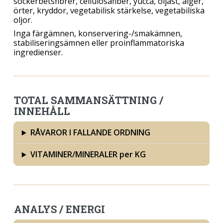
sockerbetsfibrer, cellulosafiber, yucca, öljäst, alger,
örter, kryddor, vegetabilisk stärkelse, vegetabiliska
oljor.
Inga färgämnen, konservering-/smakämnen,
stabiliseringsämnen eller proinflammatoriska
ingredienser.
TOTAL SAMMANSÄTTNING /
INNEHÅLL
RÅVAROR I FALLANDE ORDNING
VITAMINER/MINERALER per KG
ANALYS / ENERGI