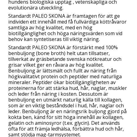
hundens biologiska upptag , vetenskapliga och
evolutionära utveckling.
Standardt PALEO SKONA är framtagen för att ge
individen ett innehåll med få fullvärdiga köttråvaror
samtliga av hög kvalitet, med en hög
biotillgänglighet och höga näringsvärden som vid
behov kan syntetiseras till viktig näring.
Standardt PALEO SKONA är förstärkt med 100%
benbuljong (bone broth) helt utan tillsatser,
tillverkat av gräsbetande svenska nötkreatur och
grisar vilket ger en råvara av hög kvalitet.
Benbuljong är lättsmält och fullt av näring från
högkvalitativt protein och peptider med naturliga
mineraler. Peptider ökar biotillgängligheten av
proteinerna för att stärka hud, hår, naglar, muskler
och leder från näring i kosten. Dessutom är
benbuljong en utmärkt naturlig källa till kollagen,
som är en viktig beståndsdel i hud, hår, naglar och
leder. Benbuljong är en näringsrik buljong gjord på
kokta ben, känd för sitt höga innehåll av kollagen,
gelatin och aminosyror (t.ex. glycin). Det används
ofta för att främja ledhälsa, förbättra hud och hår,
samt stödja mag-tarmsystemet.