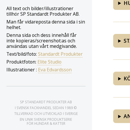
HU
All text och bilder/illustrationer
tillhör SP Standardt Produkter AB.
Man får vidareposta denna sida i sin
helhet.
Denna sida och dess innehåll får
ST
inte kopieras/screenshot:as och
användas utan vårt medgivande.
Text/bild/foto:
Standardt Produkter
Produktfoton:
Elite Studio
Illustrationer :
Eva Edvardsson
KÖ
SP STANDARDT PRODUKTER AB
I SVENSK FACKHANDEL SEDAN 1989 ©
TILLVERKAD OCH UTVECKLAD I SVERIGE
AN
EN UNIK SVENSK PRODUKTSERIE
FÖR HUNDAR & KATTER