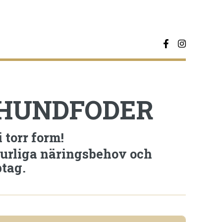
 HUNDFODER
torr form!
rliga näringsbehov och
tag.